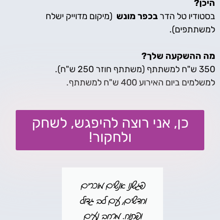
היכן
?
בסטודיו טל הדר
בכפר מונש
(מיקום מדוייק ישלח
למשתתפים).
מה ההשקעה שלך
?
350 ש"ח למשתתף (משתתף חוזר 250 ש"ח).
למשלמים ביום האירוע 400 ש"ח למשתתף.
כן, אני רוצה להיפגש, לשחק
ולחקור!
כרים
חוויה ריגשית זוגית מינית
הת
גדול
ורוחנית בלתי נשכחת
בהדרגת
עים
על גבולו