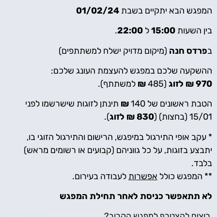
המפגש הבא יתקיים בשבת
01/02/24
בין השעות
15:00
ל
22:00
.
ב
פרדס חנה
(מיקום מדויק ישלח למשתתפים)
ההשקעה שלכם במפגש להעצמת העונג שלכם:
970 ₪ לזוג
(485
₪
למשתתף).
הטבת ראשונים של 140
₪
תינתן לזוגות שישרשמו לפני
15/01 (בחצות) (
830 ₪ לזוג
).
* עקב אופי התירגול במיפגש, הרישום והתירגול הזוגי בו,
יתבצע בזוגות, על כל גווניהם (קבועים או רשומים מראש)
בלבד.
** המפגש כולל
אפשרות
לעבודה בעירום.
לא תתאפשר כניסת לאחר תחילת המפגש
רוצים להצטרף למפגש הקרוב?