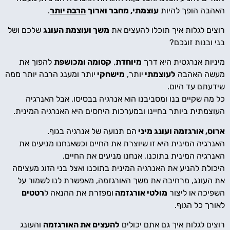
האהבה הופך להיות
עוצמתי, מחבר וארוך
הרבה יותר
.
רוצים לגלות איך תוכלו להעצים את
משך ועוצמת העונג
שלכם ושל
בני ובנות זוגכם?
מיניות אנרגטית היא דרך
מיוחדת
,
קסומה ומכושפת
להפוך את
מעשה האהבה
לעוצמתי
יותר,
מישחקי
יותר ומענג הרבה יותר ממה
שידעתם עד היום.
כל מה שקיים בנו ומסביבנו הוא אנרגיה בבסיסו, אבל האנרגיה
העוצמתית ביותר בחיינו ובמערכות היחסים היא האנרגיה המינית.
ארוס, אורגזמה ועונג מיני
הם תנועה של אנרגיה בגוף.
האנרגיה המינית היא זו שיוצרת את החיים וכשאנחנו מניעים את
האנרגיה המינית בתוכנו, אנחנו מניעים את החיים.
היכולת להניע את האנרגיה המינית בתוכנו ואצל בני הזוג מעצימה
את העונג, מרחיבה את משך האורגזמה, מאפשרת לנו לשמור על
השפיכה או ליצור
מולטי אורגזמה
ומפזרת את ההנאה ל
רטטים
לאורך כל הגוף.
רוצים לגלות איך גם אתם יכולים
להעצים את האורגזמה
והעונג