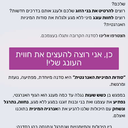
שלכם?
רוצים
להרטיט את בני הזוג
שלכם ולענג אותם בדרכים חדשות?
רוצים
לחוות עונג
מיני ללא מגע ולגלות את סודות המיניות
האנרגטית?
הצטרפו אלינו
לסדנה הקרובה ותגלו בעצמכם.
כן, אני רוצה להעצים את חווית
העונג שלי!
"סודות המיניות האנרגטית"
היא סדנה מיוחדת, מפתיעה, נועזת
ומרגשת.
במפגש בן
כשש שעות
נגלה עד כמה מענג הוא הגוף האנרגטי,
נפתיע
את עצמנו ואת בני ובנות זוגנו במגע ללא מגע,
נחווה, נתרגל
ונשחק
עם היכולות שלנו להניע את ה
אנרגיה המינית
בתוכנו
ואצלם.
בין היכולות והמיומנויות שנתרגל ונתנסה בהן בסדנה: