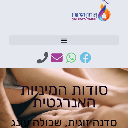
סודות המיניות
האנרגטית
סדנה זוגית, שכולה עונג